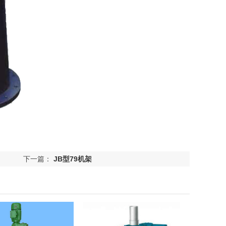
下一篇：
JB型79机架