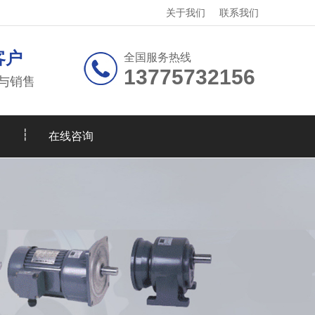
关于我们
联系我们
客户
全国服务热线
13775732156
与销售
在线咨询