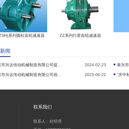
(ZSH)系列圆柱齿轮减速器
ZZ系列行星齿轮减速器
新闻
泰兴市兴达传动机械制造有限公司提前祝您元宵节快乐！
2024-02-23
泰兴市兴达传动机械制造有限公司祝端午安康！
2023-06-22
联系我们
联系人：封经理