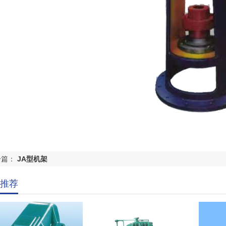
一篇：
JA型机架
推荐