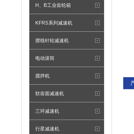
H、B工业齿轮箱
KFRS系列减速机
摆线针轮减速机
电动滚筒
搅拌机
软齿面减速机
三环减速机
行星减速机