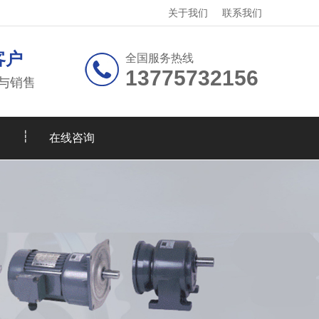
关于我们
联系我们
客户
全国服务热线
13775732156
与销售
在线咨询