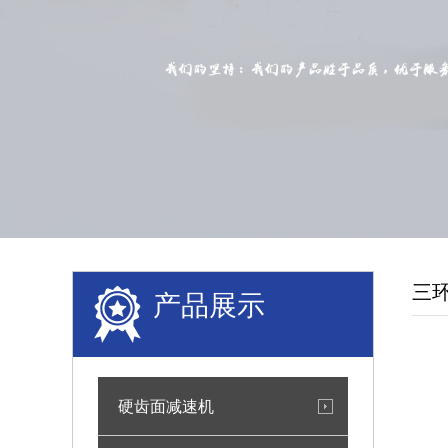
三
产品展示
硬齿面减速机