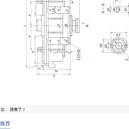
一篇：
没有了！
推荐