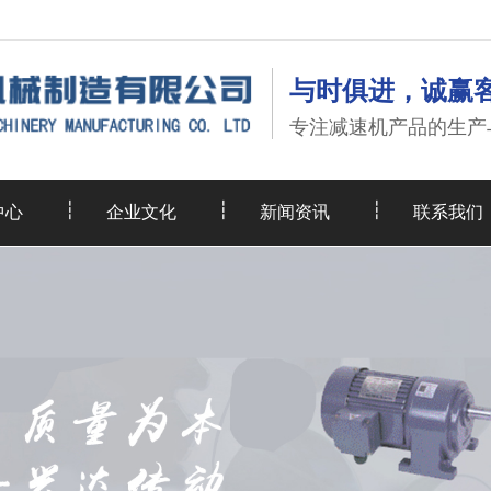
与时俱进，诚赢
专注减速机产品的生产
中心
企业文化
新闻资讯
联系我们